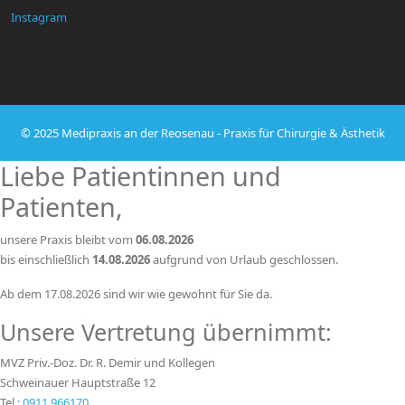
Instagram
© 2025 Medipraxis an der Reosenau - Praxis für Chirurgie & Ästhetik
Liebe Patientinnen und
Patienten,
unsere Praxis bleibt vom
06.08.2026
bis einschließlich
14.08.2026
aufgrund von Urlaub geschlossen.
Ab dem 17.08.2026 sind wir wie gewohnt für Sie da.
Unsere Vertretung übernimmt:
MVZ Priv.-Doz. Dr. R. Demir und Kollegen
Schweinauer Hauptstraße 12
Tel.:
0911 966170