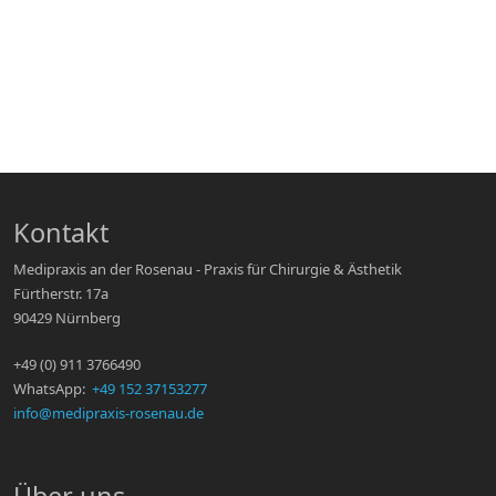
Kontakt
Medipraxis an der Rosenau - Praxis für Chirurgie & Ästhetik
Fürtherstr. 17a
90429 Nürnberg
+49 (0) 911 3766490
WhatsApp:
+49 152 37153277
info@medipraxis-rosenau.de