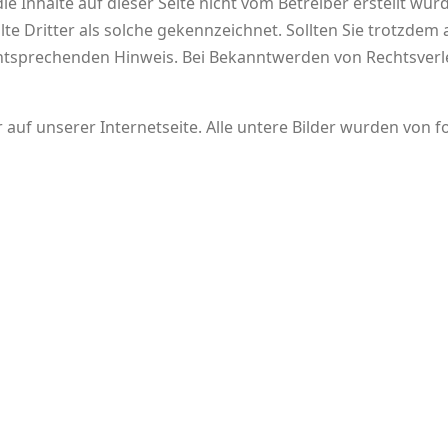
e Inhalte auf dieser Seite nicht vom Betreiber erstellt wu
te Dritter als solche gekennzeichnet. Sollten Sie trotzdem
ntsprechenden Hinweis. Bei Bekanntwerden von Rechtsverl
r auf unserer Internetseite. Alle untere Bilder wurden von f