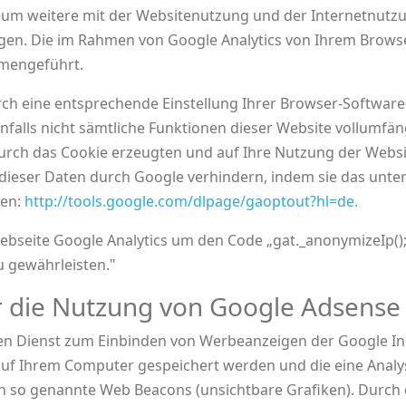
 um weitere mit der Websitenutzung und der Internetnutz
en. Die im Rahmen von Google Analytics von Ihrem Browse
mmengeführt.
ch eine entsprechende Einstellung Ihrer Browser-Software 
enfalls nicht sämtliche Funktionen dieser Website vollumfä
rch das Cookie erzeugten und auf Ihre Nutzung der Websit
 dieser Daten durch Google verhindern, indem sie das unte
ren:
http://tools.google.com/dlpage/gaoptout?hl=de.
Webseite Google Analytics um den Code „gat._anonymizeIp()
u gewährleisten."
r die Nutzung von Google Adsense
en Dienst zum Einbinden von Werbeanzeigen der Google In
 auf Ihrem Computer gespeichert werden und die eine Anal
h so genannte Web Beacons (unsichtbare Grafiken). Durc