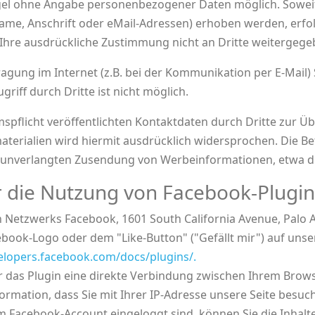
egel ohne Angabe personenbezogener Daten möglich. Soweit
e, Anschrift oder eMail-Adressen) erhoben werden, erfolgt
e Ihre ausdrückliche Zustimmung nicht an Dritte weitergege
ragung im Internet (z.B. bei der Kommunikation per E-Mail)
riff durch Dritte ist nicht möglich.
flicht veröffentlichten Kontaktdaten durch Dritte zur Ü
rialien wird hiermit ausdrücklich widersprochen. Die Bet
der unverlangten Zusendung von Werbeinformationen, etwa d
 die Nutzung von Facebook-Plugins
n Netzwerks Facebook, 1601 South California Avenue, Palo Al
ook-Logo oder dem "Like-Button" ("Gefällt mir") auf unsere
velopers.facebook.com/docs/plugins/.
r das Plugin eine direkte Verbindung zwischen Ihrem Bro
formation, dass Sie mit Ihrer IP-Adresse unsere Seite bes
em Facebook-Account eingeloggt sind, können Sie die Inhalt