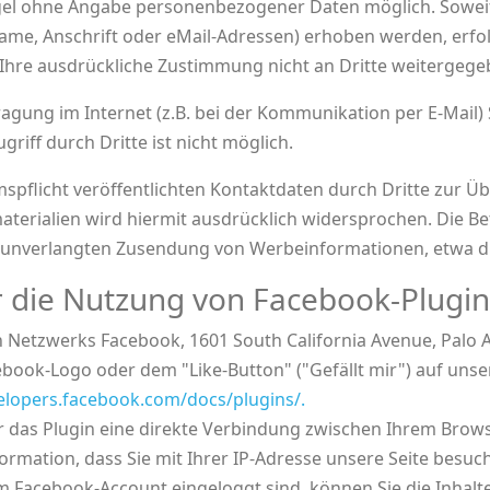
egel ohne Angabe personenbezogener Daten möglich. Soweit
e, Anschrift oder eMail-Adressen) erhoben werden, erfolgt
e Ihre ausdrückliche Zustimmung nicht an Dritte weitergege
ragung im Internet (z.B. bei der Kommunikation per E-Mail)
riff durch Dritte ist nicht möglich.
flicht veröffentlichten Kontaktdaten durch Dritte zur Ü
rialien wird hiermit ausdrücklich widersprochen. Die Bet
der unverlangten Zusendung von Werbeinformationen, etwa d
 die Nutzung von Facebook-Plugins
n Netzwerks Facebook, 1601 South California Avenue, Palo Al
ook-Logo oder dem "Like-Button" ("Gefällt mir") auf unsere
velopers.facebook.com/docs/plugins/.
r das Plugin eine direkte Verbindung zwischen Ihrem Bro
formation, dass Sie mit Ihrer IP-Adresse unsere Seite bes
em Facebook-Account eingeloggt sind, können Sie die Inhalt