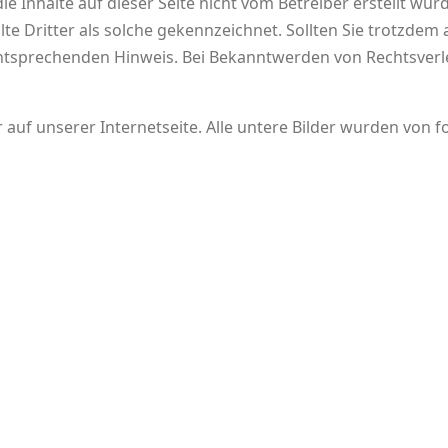
e Inhalte auf dieser Seite nicht vom Betreiber erstellt wu
te Dritter als solche gekennzeichnet. Sollten Sie trotzdem
ntsprechenden Hinweis. Bei Bekanntwerden von Rechtsverl
r auf unserer Internetseite. Alle untere Bilder wurden von f