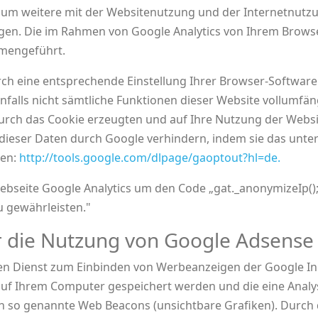
 um weitere mit der Websitenutzung und der Internetnutz
en. Die im Rahmen von Google Analytics von Ihrem Browse
mmengeführt.
ch eine entsprechende Einstellung Ihrer Browser-Software 
enfalls nicht sämtliche Funktionen dieser Website vollumfä
rch das Cookie erzeugten und auf Ihre Nutzung der Websit
 dieser Daten durch Google verhindern, indem sie das unte
ren:
http://tools.google.com/dlpage/gaoptout?hl=de.
Webseite Google Analytics um den Code „gat._anonymizeIp()
u gewährleisten."
r die Nutzung von Google Adsense
en Dienst zum Einbinden von Werbeanzeigen der Google In
 auf Ihrem Computer gespeichert werden und die eine Anal
h so genannte Web Beacons (unsichtbare Grafiken). Durc